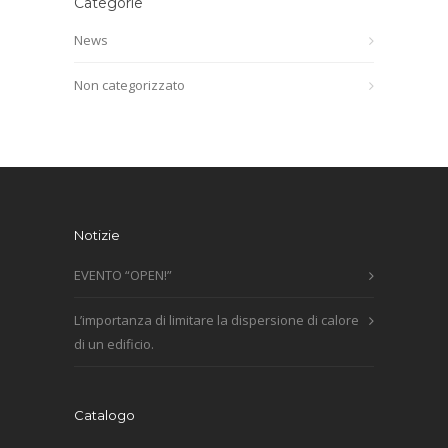
Categorie
News
Non categorizzato
Notizie
EVENTO “OPEN!”
L’importanza di limitare la dispersione di calore
di un edificio.
Catalogo