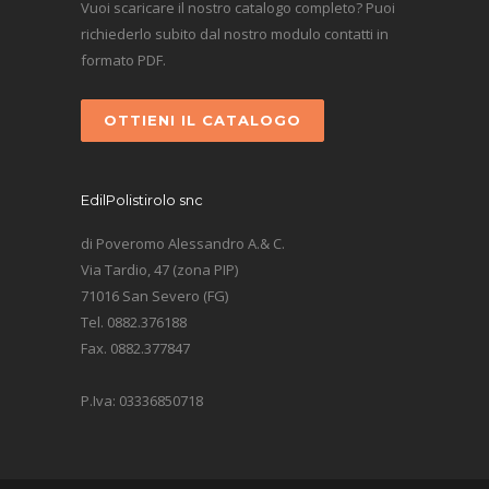
Vuoi scaricare il nostro catalogo completo? Puoi
richiederlo subito dal nostro modulo contatti in
formato PDF.
OTTIENI IL CATALOGO
EdilPolistirolo snc
di Poveromo Alessandro A.& C.
Via Tardio, 47 (zona PIP)
71016 San Severo (FG)
Tel. 0882.376188
Fax. 0882.377847
P.Iva: 03336850718