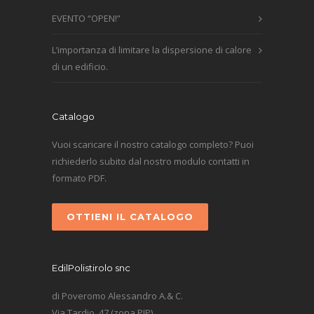
EVENTO “OPEN!”
L’importanza di limitare la dispersione di calore
di un edificio.
Catalogo
Vuoi scaricare il nostro catalogo completo? Puoi
richiederlo subito dal nostro modulo contatti in
formato PDF.
OTTIENI IL CATALOGO
EdilPolistirolo snc
di Poveromo Alessandro A.& C.
Via Tardio, 47 (zona PIP)