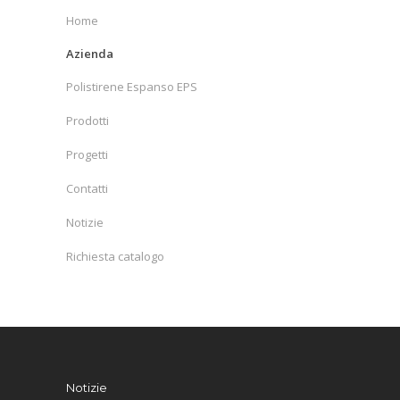
Home
Azienda
Polistirene Espanso EPS
Prodotti
Progetti
Contatti
Notizie
Richiesta catalogo
Notizie