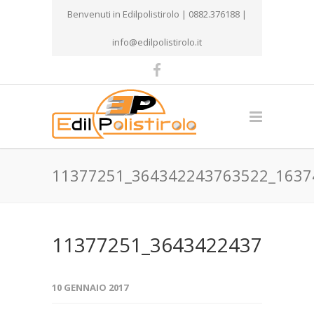
Benvenuti in Edilpolistirolo | 0882.376188 |
info@edilpolistirolo.it
11377251_364342243763522_1637
11377251_36434224376352
10 GENNAIO 2017