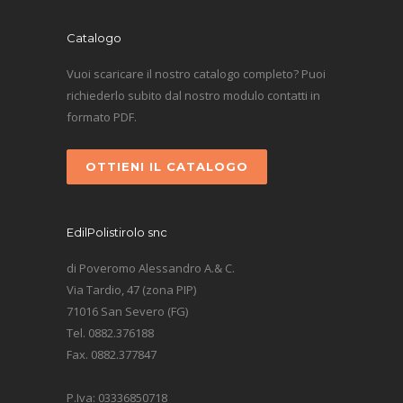
Catalogo
Vuoi scaricare il nostro catalogo completo? Puoi
richiederlo subito dal nostro modulo contatti in
formato PDF.
OTTIENI IL CATALOGO
EdilPolistirolo snc
di Poveromo Alessandro A.& C.
Via Tardio, 47 (zona PIP)
71016 San Severo (FG)
Tel. 0882.376188
Fax. 0882.377847
P.Iva: 03336850718