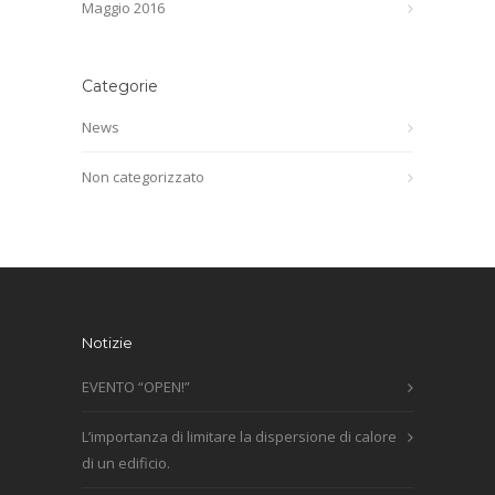
Maggio 2016
Categorie
News
Non categorizzato
Notizie
EVENTO “OPEN!”
L’importanza di limitare la dispersione di calore
di un edificio.