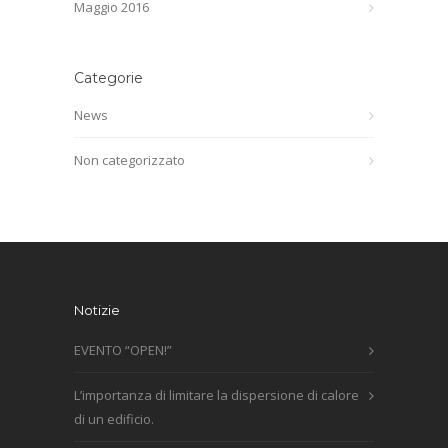
Maggio 2016
Categorie
News
Non categorizzato
Notizie
EVENTO “OPEN!”
L’importanza di limitare la dispersione di calore
di un edificio.