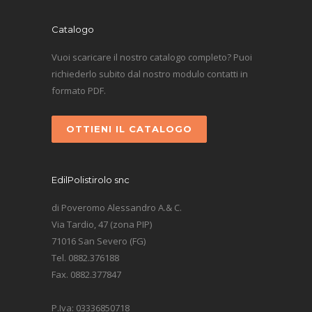
Catalogo
Vuoi scaricare il nostro catalogo completo? Puoi
richiederlo subito dal nostro modulo contatti in
formato PDF.
OTTIENI IL CATALOGO
EdilPolistirolo snc
di Poveromo Alessandro A.& C.
Via Tardio, 47 (zona PIP)
71016 San Severo (FG)
Tel. 0882.376188
Fax. 0882.377847
P.Iva: 03336850718