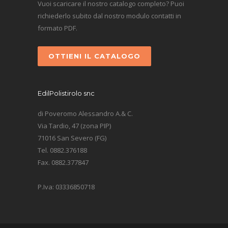
Vuoi scaricare il nostro catalogo completo? Puoi
richiederlo subito dal nostro modulo contatti in
formato PDF.
OTTIENI IL CATALOGO
EdilPolistirolo snc
di Poveromo Alessandro A.& C.
Via Tardio, 47 (zona PIP)
71016 San Severo (FG)
Tel. 0882.376188
Fax. 0882.377847
P.Iva: 03336850718