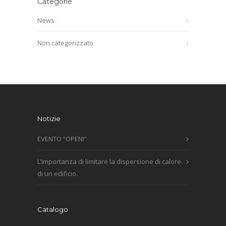
Categorie
News
Non categorizzato
Notizie
EVENTO “OPEN!”
L’importanza di limitare la dispersione di calore
di un edificio.
Catalogo