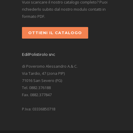
Vuoi scaricare il nostro catalogo completo? Puoi
richiederlo subito dal nostro modulo contatti in
formato PDF.
OTTIENI IL CATALOGO
EdilPolistirolo snc
di Poveromo Alessandro A.& C.
Via Tardio, 47 (zona PIP)
71016 San Severo (FG)
Tel. 0882.376188
Fax. 0882.377847
P.Iva: 03336850718