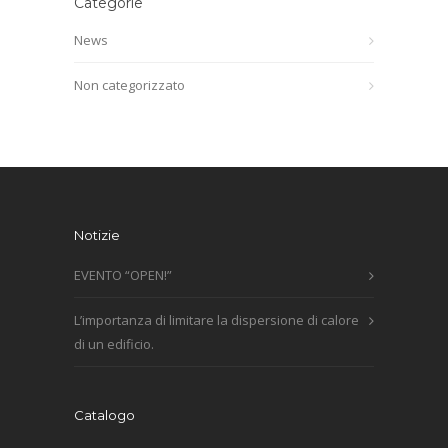
Categorie
News
Non categorizzato
Notizie
EVENTO “OPEN!”
L’importanza di limitare la dispersione di calore
di un edificio.
Catalogo