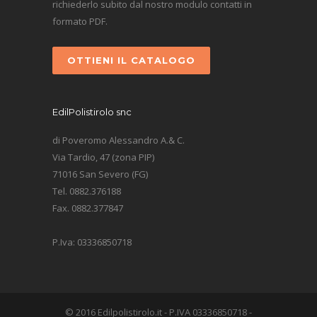
richiederlo subito dal nostro modulo contatti in
formato PDF.
OTTIENI IL CATALOGO
EdilPolistirolo snc
di Poveromo Alessandro A.& C.
Via Tardio, 47 (zona PIP)
71016 San Severo (FG)
Tel. 0882.376188
Fax. 0882.377847
P.Iva: 03336850718
© 2016 Edilpolistirolo.it - P.IVA 03336850718 -