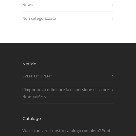
News
Non categorizzato
Notizie
EVENTO “OPEN!”
L’importanza di limitare la dispersione di calore
di un edificio.
Catalogo
Vuoi scaricare il nostro catalogo completo? Puoi