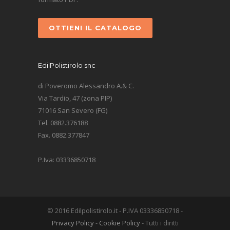
OTTIENI IL CATALOGO
EdilPolistirolo snc
di Poveromo Alessandro A.& C.
Via Tardio, 47 (zona PIP)
71016 San Severo (FG)
Tel. 0882.376188
Fax. 0882.377847
P.Iva: 03336850718
© 2016 Edilpolistirolo.it - P.IVA 03336850718 -
Privacy Policy
-
Cookie Policy
- Tutti i diritti