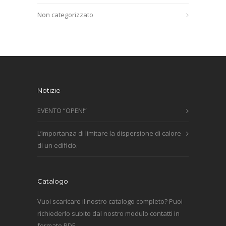
Non categorizzato
Notizie
EVENTO “OPEN!”
L’importanza di limitare la dispersione di calore
di un edificio.
Catalogo
Vuoi scaricare il nostro catalogo completo? Puoi
richiederlo subito dal nostro modulo contatti in
formato PDF.