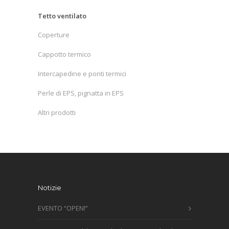
Tetto ventilato
Coperture
Cappotto termico
Intercapedine e ponti termici
Perle di EPS, pignatta in EPS
Altri prodotti
Notizie
EVENTO “OPEN!”