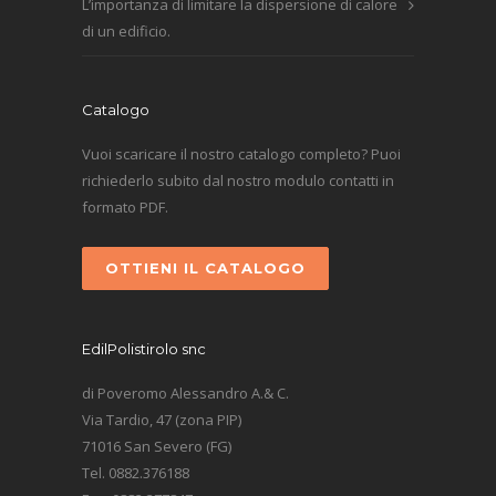
L’importanza di limitare la dispersione di calore
di un edificio.
Catalogo
Vuoi scaricare il nostro catalogo completo? Puoi
richiederlo subito dal nostro modulo contatti in
formato PDF.
OTTIENI IL CATALOGO
EdilPolistirolo snc
di Poveromo Alessandro A.& C.
Via Tardio, 47 (zona PIP)
71016 San Severo (FG)
Tel. 0882.376188