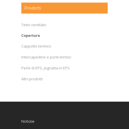
Prodotti
Tetto ventilato
Coperture
Cappotto termico
Intercapedine e ponti termici
Perle di EPS, pignatta in EPS
Altri prodotti
Notizie