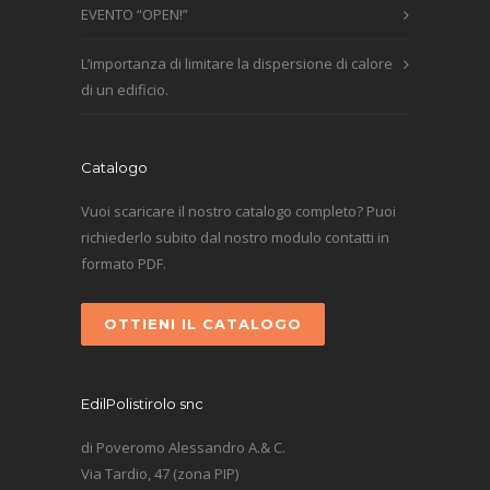
EVENTO “OPEN!”
L’importanza di limitare la dispersione di calore
di un edificio.
Catalogo
Vuoi scaricare il nostro catalogo completo? Puoi
richiederlo subito dal nostro modulo contatti in
formato PDF.
OTTIENI IL CATALOGO
EdilPolistirolo snc
di Poveromo Alessandro A.& C.
Via Tardio, 47 (zona PIP)