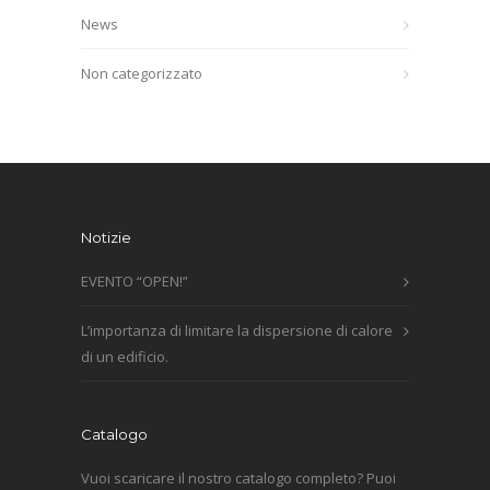
News
Non categorizzato
Notizie
EVENTO “OPEN!”
L’importanza di limitare la dispersione di calore
di un edificio.
Catalogo
Vuoi scaricare il nostro catalogo completo? Puoi