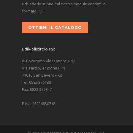
richiederlo subito dal nostro modulo contatti in
formato PDF.
OTTIENI IL CATALOGO
EdilPolistirolo snc
di Poveromo Alessandro A.& C.
Via Tardio, 47 (zona PIP)
71016 San Severo (FG)
Tel. 0882.376188
Fax. 0882.377847
P.Iva: 03336850718