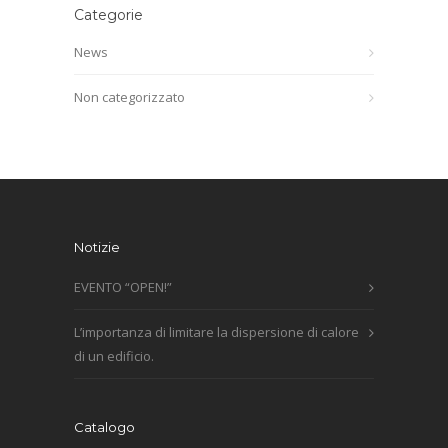
Categorie
News
Non categorizzato
Notizie
EVENTO “OPEN!”
L’importanza di limitare la dispersione di calore
di un edificio.
Catalogo