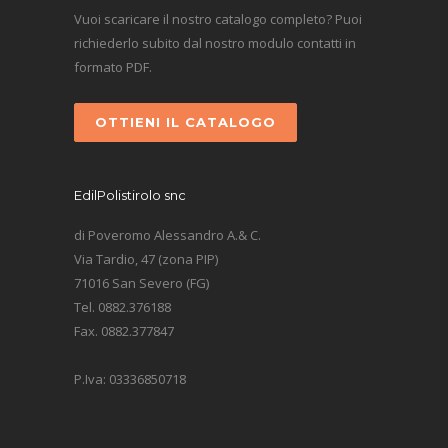
Vuoi scaricare il nostro catalogo completo? Puoi
richiederlo subito dal nostro modulo contatti in
formato PDF.
OTTIENI IL CATALOGO
EdilPolistirolo snc
di Poveromo Alessandro A.& C.
Via Tardio, 47 (zona PIP)
71016 San Severo (FG)
Tel. 0882.376188
Fax. 0882.377847
P.Iva: 03336850718