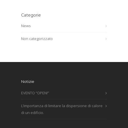
Categorie
News
Non categorizzato
Notizie
EVENTO “OPEN!”
L’importanza di limitare la dispersione di calore
di un edificio.