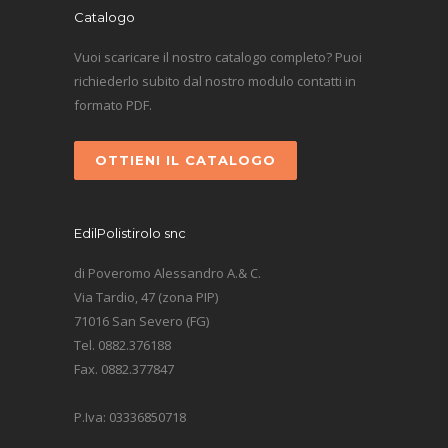
Catalogo
Vuoi scaricare il nostro catalogo completo? Puoi
richiederlo subito dal nostro modulo contatti in
formato PDF.
OTTIENI IL CATALOGO
EdilPolistirolo snc
di Poveromo Alessandro A.& C.
Via Tardio, 47 (zona PIP)
71016 San Severo (FG)
Tel. 0882.376188
Fax. 0882.377847
P.Iva: 03336850718