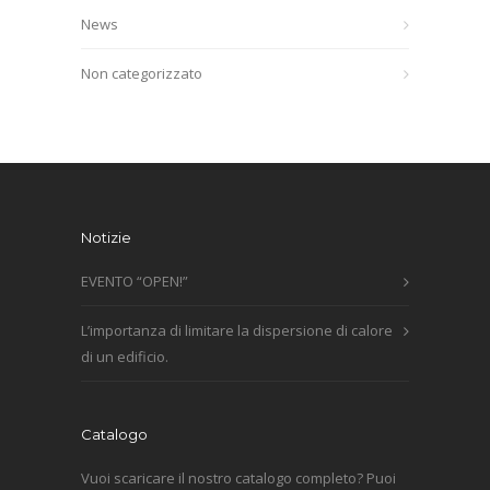
News
Non categorizzato
Notizie
EVENTO “OPEN!”
L’importanza di limitare la dispersione di calore
di un edificio.
Catalogo
Vuoi scaricare il nostro catalogo completo? Puoi