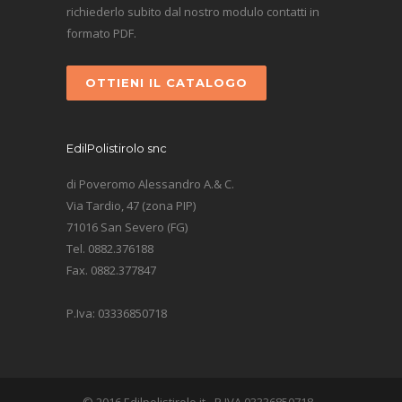
richiederlo subito dal nostro modulo contatti in
formato PDF.
OTTIENI IL CATALOGO
EdilPolistirolo snc
di Poveromo Alessandro A.& C.
Via Tardio, 47 (zona PIP)
71016 San Severo (FG)
Tel. 0882.376188
Fax. 0882.377847
P.Iva: 03336850718