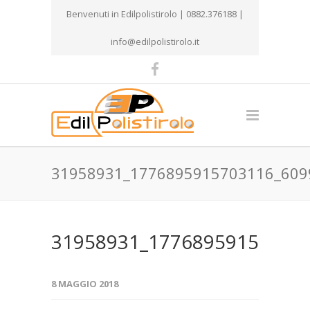
Benvenuti in Edilpolistirolo | 0882.376188 |
info@edilpolistirolo.it
31958931_1776895915703116_609
31958931_17768959157031
8 MAGGIO 2018