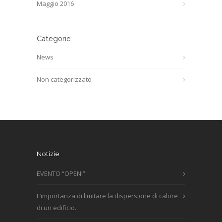
Maggio 2016
Categorie
News
Non categorizzato
Notizie
EVENTO “OPEN!”
L’importanza di limitare la dispersione di calore
di un edificio.