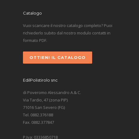
Catalogo
Vuoi scaricare il nostro catalogo completo? Puoi
richiederlo subito dal nostro modulo contatti in
formato PDF.
OTTIENI IL CATALOGO
EdilPolistirolo snc
di Poveromo Alessandro A.& C.
Via Tardio, 47 (zona PIP)
71016 San Severo (FG)
Tel. 0882.376188
Fax. 0882.377847
P.Iva: 03336850718