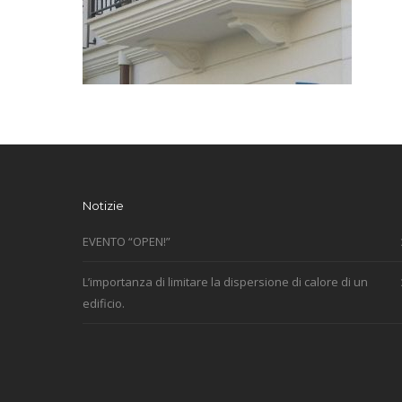
Notizie
EVENTO “OPEN!”
L’importanza di limitare la dispersione di calore di un
edificio.