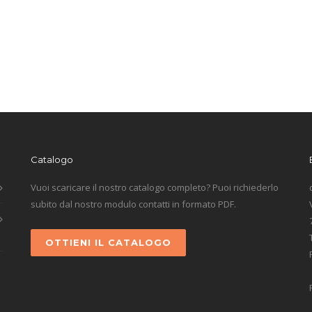
Catalogo
Vuoi scaricare il nostro catalogo completo? Puoi richiederlo
subito dal nostro modulo contatti in formato PDF.
OTTIENI IL CATALOGO