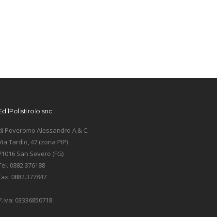
EdilPolistirolo snc
di Poveromo Alessandro A.& C.
Via Tardio, 47 (zona PIP)
71016 San Severo (FG)
Tel. 0882.376188
Fax. 0882.377847
P.Iva: 03336850718