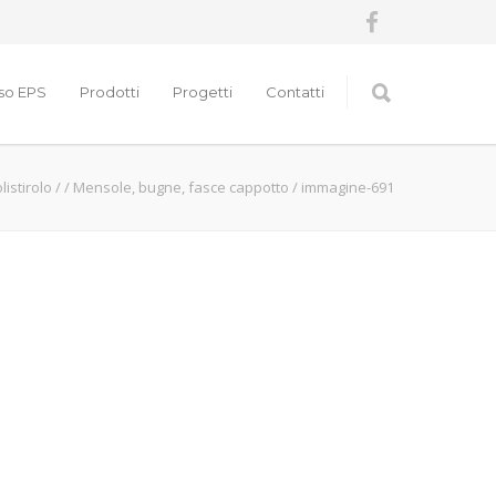
nso EPS
Prodotti
Progetti
Contatti
listirolo
/
/
Mensole, bugne, fasce cappotto
/
immagine-691