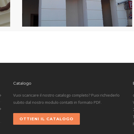
Catalogo
Vuoi scaricare il nostro catalogo completo? Puoi richiederlo
subito dal nostro modulo contatti in formato PDF.
OTTIENI IL CATALOGO