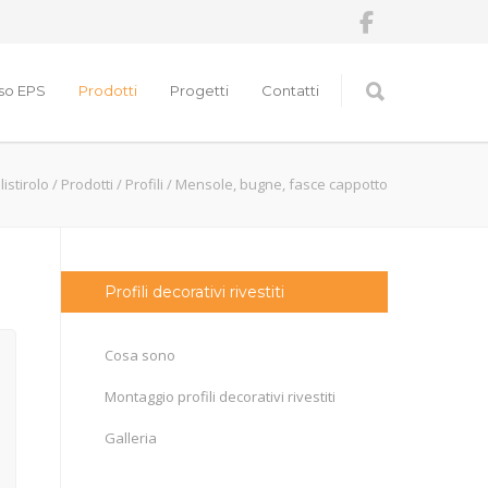
nso EPS
Prodotti
Progetti
Contatti
listirolo
/
Prodotti
/
Profili
/
Mensole, bugne, fasce cappotto
Profili decorativi rivestiti
Cosa sono
Montaggio profili decorativi rivestiti
Galleria