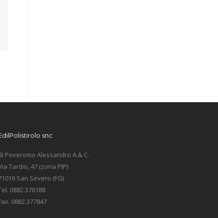
EdilPolistirolo snc
di Poveromo Alessandro A.& C.
Via Tardio, 47 (zona PIP)
71016 San Severo (FG)
Tel. 0882.376188
Fax. 0882.377847