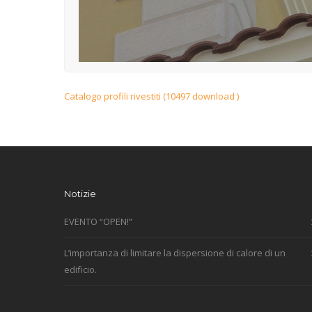
Catalogo profili rivestiti (10497 download )
Notizie
EVENTO “OPEN!”
L’importanza di limitare la dispersione di calore di un
edificio.