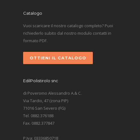
Catalogo
Vuoi scaricare il nostro catalogo completo? Puoi
richiederlo subito dal nostro modulo contatti in
formato PDF.
OTTIENI IL CATALOGO
EdilPolistirolo snc
di Poveromo Alessandro A.& C.
Via Tardio, 47 (zona PIP)
71016 San Severo (FG)
Tel. 0882.376188
Fax. 0882.377847
P.Iva: 03336850718