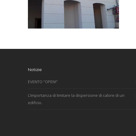
Notizie
EVENTO “OPEN!”
L’importanza di limitare la dispersione di calore di un
edificio.