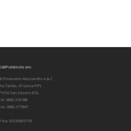
EdilPolistirolo snc
di Poveromo Alessandro A.& C.
Via Tardio, 47 (zona PIP)
71016 San Severo (FG)
Tel. 0882.376188
Fax. 0882.377847
P.Iva: 03336850718