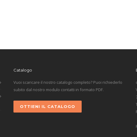
Catalogo
Vuoi scaricare il nostro catalogo completo? Puoi richiederlo
subito dal nostro modulo contatti in formato PDF.
OTTIENI IL CATALOGO