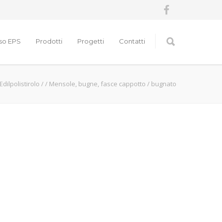
nso EPS
Prodotti
Progetti
Contatti
Edilpolistirolo
/
/
Mensole, bugne, fasce cappotto
/
bugnato