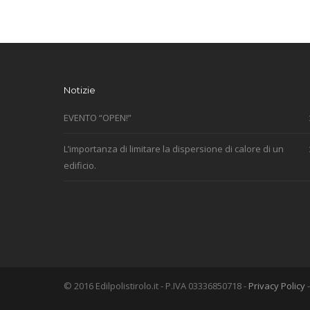
Notizie
EVENTO “OPEN!”
L’importanza di limitare la dispersione di calore di un
edificio.
© 2016 Edilpolistirolo.it - P.IVA 03336850718 -
Privacy Policy