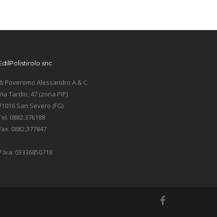
EdilPolistirolo snc
di Poveromo Alessandro A.& C.
Via Tardio, 47 (zona PIP)
71016 San Severo (FG)
Tel. 0882.376188
Fax. 0882.377847
P.Iva: 03336850718