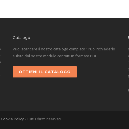
Catalogo
Vuoi scaricare il nostro catalogo completo? Puoi richiederlo
subito dal nostro modulo contatti in formato PDF.
OTTIENI IL CATALOGO
-
Cookie Policy
- Tutti i diritti riservati.