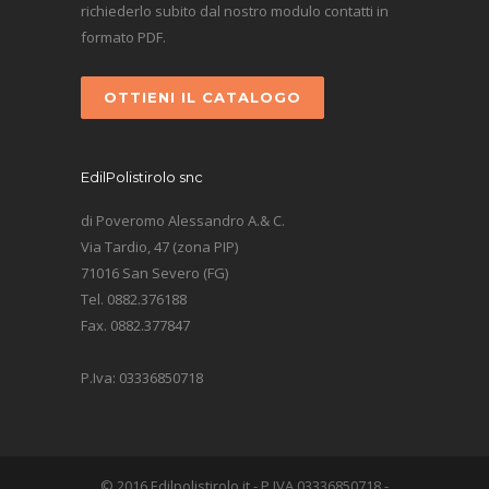
richiederlo subito dal nostro modulo contatti in
formato PDF.
OTTIENI IL CATALOGO
EdilPolistirolo snc
di Poveromo Alessandro A.& C.
Via Tardio, 47 (zona PIP)
71016 San Severo (FG)
Tel. 0882.376188
Fax. 0882.377847
P.Iva: 03336850718
© 2016 Edilpolistirolo.it - P.IVA 03336850718 -