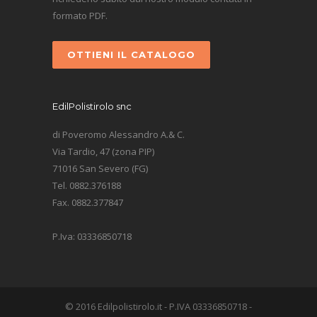
formato PDF.
OTTIENI IL CATALOGO
EdilPolistirolo snc
di Poveromo Alessandro A.& C.
Via Tardio, 47 (zona PIP)
71016 San Severo (FG)
Tel. 0882.376188
Fax. 0882.377847
P.Iva: 03336850718
© 2016 Edilpolistirolo.it - P.IVA 03336850718 -