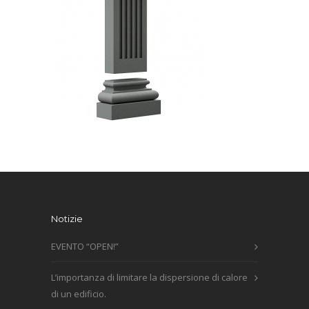
Notizie
EVENTO “OPEN!”
L’importanza di limitare la dispersione di calore
di un edificio.