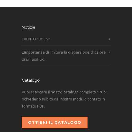
Notizie
EVENTO “OPEN!”
L’importanza di limitare la dispersione di calore
di un edificio.
Catalogo
Vuoi scaricare il nostro catalogo completo? Puoi
richiederlo subito dal nostro modulo contatti in
formato PDF.
OTTIENI IL CATALOGO