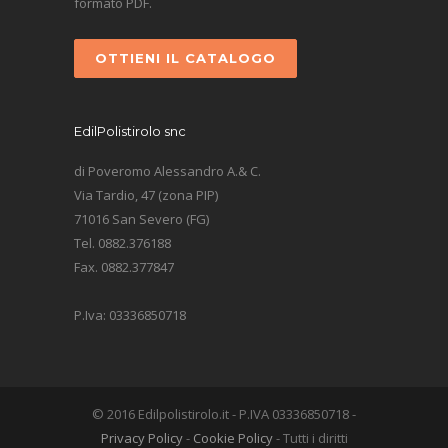
formato PDF.
OTTIENI IL CATALOGO
EdilPolistirolo snc
di Poveromo Alessandro A.& C.
Via Tardio, 47 (zona PIP)
71016 San Severo (FG)
Tel. 0882.376188
Fax. 0882.377847
P.Iva: 03336850718
© 2016 Edilpolistirolo.it - P.IVA 03336850718 -
Privacy Policy
-
Cookie Policy
- Tutti i diritti