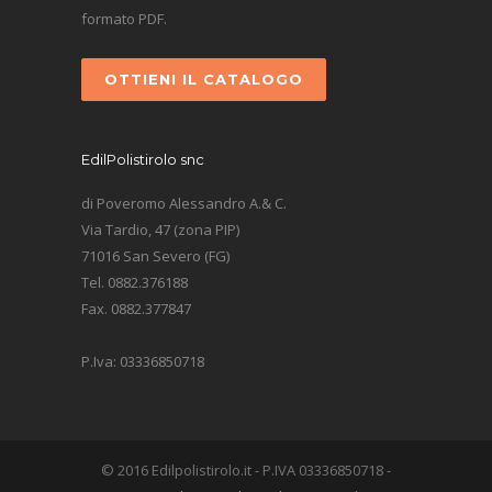
formato PDF.
OTTIENI IL CATALOGO
EdilPolistirolo snc
di Poveromo Alessandro A.& C.
Via Tardio, 47 (zona PIP)
71016 San Severo (FG)
Tel. 0882.376188
Fax. 0882.377847
P.Iva: 03336850718
© 2016 Edilpolistirolo.it - P.IVA 03336850718 -