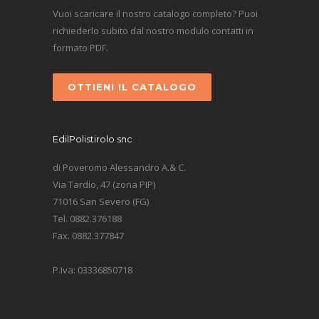
Vuoi scaricare il nostro catalogo completo? Puoi
richiederlo subito dal nostro modulo contatti in
formato PDF.
OTTIENI IL CATALOGO
EdilPolistirolo snc
di Poveromo Alessandro A.& C.
Via Tardio, 47 (zona PIP)
71016 San Severo (FG)
Tel. 0882.376188
Fax. 0882.377847
P.Iva: 03336850718