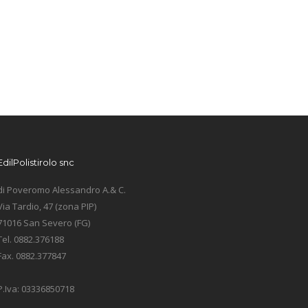
EdilPolistirolo snc
di Poveromo Alessandro A.& C.
Via Tardio, 47 (zona PIP)
71016 San Severo (FG)
Tel. 0882.376188
Fax. 0882.377847
P.Iva: 03336850718