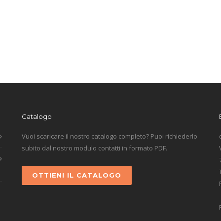
Catalogo
Vuoi scaricare il nostro catalogo completo? Puoi richiederlo
subito dal nostro modulo contatti in formato PDF.
OTTIENI IL CATALOGO