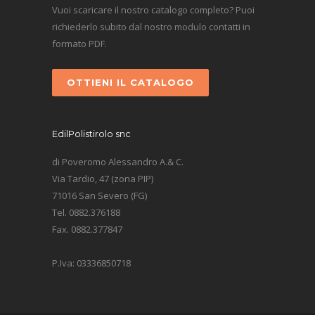
Vuoi scaricare il nostro catalogo completo? Puoi
richiederlo subito dal nostro modulo contatti in
formato PDF.
OTTIENI IL CATALOGO
EdilPolistirolo snc
di Poveromo Alessandro A.& C.
Via Tardio, 47 (zona PIP)
71016 San Severo (FG)
Tel. 0882.376188
Fax. 0882.377847
P.Iva: 03336850718