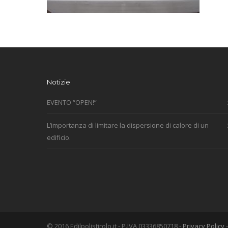
Notizie
EVENTO “OPEN!”
L’importanza di limitare la dispersione di calore di un
edificio.
© 2016 Edilpolistirolo.it - P.IVA 03336850718 -
Privacy Policy