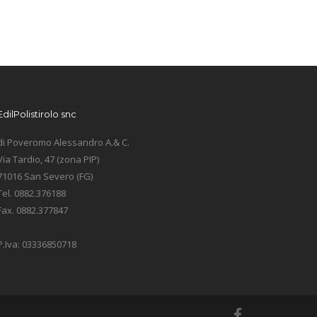
EdilPolistirolo snc
di Poveromo Alessandro A.& C.
Via Tardio, 47 (zona PIP)
71016 San Severo (FG)
Tel. 0882.376188
Fax. 0882.377847
P.Iva: 03336850718