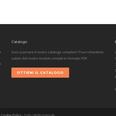
Catalogo
Vuoi scaricare il nostro catalogo completo? Puoi richiederlo
subito dal nostro modulo contatti in formato PDF.
OTTIENI IL CATALOGO
-
Cookie Policy
- Tutti i diritti riservati.