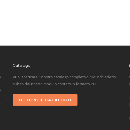
Catalogo
Vuoi scaricare il nostro catalogo completo? Puoi richiederlo
subito dal nostro modulo contatti in formato PDF.
OTTIENI IL CATALOGO