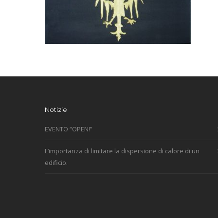
Notizie
EVENTO “OPEN!”
L’importanza di limitare la dispersione di calore di un
edificio.