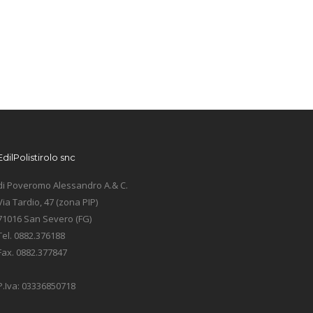
EdilPolistirolo snc
di Poveromo Alessandro A.& C.
Via Tardio, 47 (zona PIP)
71016 San Severo (FG)
Tel. 0882.376188
Fax. 0882.377847
P.Iva: 03336850718