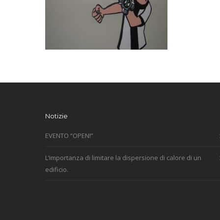
Notizie
EVENTO “OPEN!”
L’importanza di limitare la dispersione di calore di un
edificio.