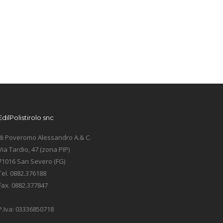
EdilPolistirolo snc
di Poveromo Alessandro A.& C.
Via Tardio, 47 (zona PIP)
71016 San Severo (FG)
Tel. 0882.376188
Fax. 0882.377847
P.Iva: 03336850718