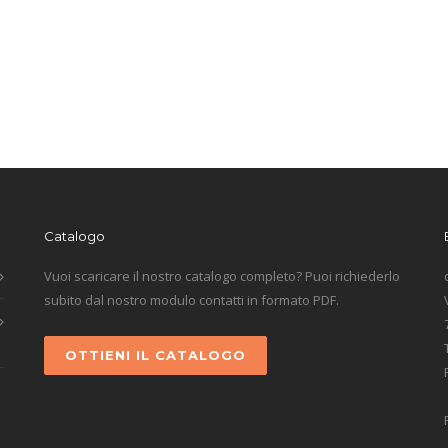
Catalogo
Vuoi scaricare il nostro catalogo completo? Puoi richiederlo
subito dal nostro modulo contatti in formato PDF.
OTTIENI IL CATALOGO