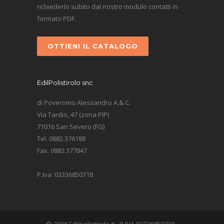
richiederlo subito dal nostro modulo contatti in
formato PDF.
OTTIENI IL CATALOGO
EdilPolistirolo snc
di Poveromo Alessandro A.& C.
Via Tardio, 47 (zona PIP)
71016 San Severo (FG)
Tel. 0882.376188
Fax. 0882.377847
P.Iva: 03336850718