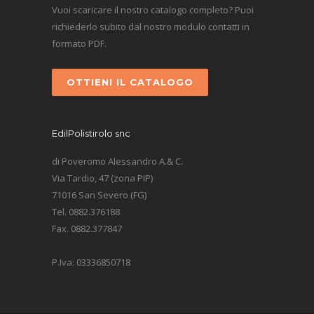
Vuoi scaricare il nostro catalogo completo? Puoi
richiederlo subito dal nostro modulo contatti in
formato PDF.
OTTIENI IL CATALOGO
EdilPolistirolo snc
di Poveromo Alessandro A.& C.
Via Tardio, 47 (zona PIP)
71016 San Severo (FG)
Tel. 0882.376188
Fax. 0882.377847
P.Iva: 03336850718