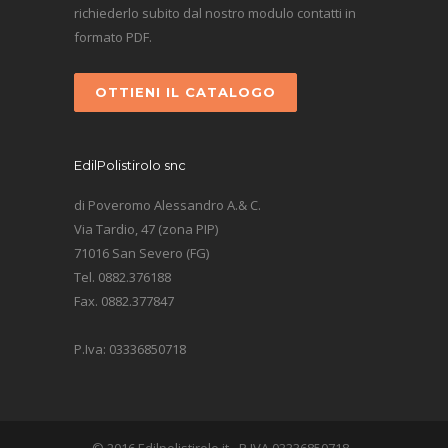
richiederlo subito dal nostro modulo contatti in
formato PDF.
OTTIENI IL CATALOGO
EdilPolistirolo snc
di Poveromo Alessandro A.& C.
Via Tardio, 47 (zona PIP)
71016 San Severo (FG)
Tel. 0882.376188
Fax. 0882.377847
P.Iva: 03336850718