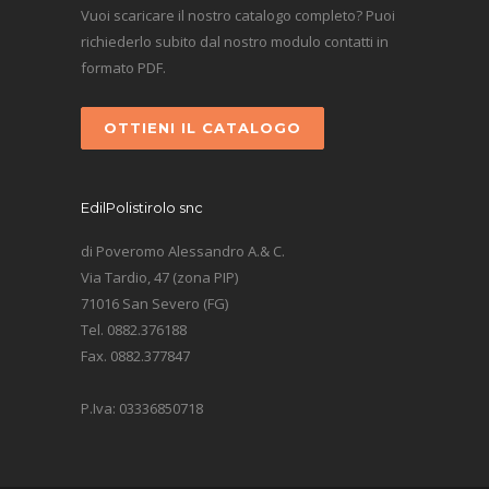
Vuoi scaricare il nostro catalogo completo? Puoi
richiederlo subito dal nostro modulo contatti in
formato PDF.
OTTIENI IL CATALOGO
EdilPolistirolo snc
di Poveromo Alessandro A.& C.
Via Tardio, 47 (zona PIP)
71016 San Severo (FG)
Tel. 0882.376188
Fax. 0882.377847
P.Iva: 03336850718