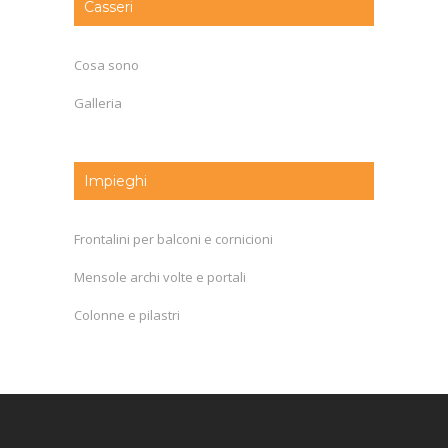
Casseri
Cosa sono
Galleria
Impieghi
Frontalini per balconi e cornicioni
Mensole archi volte e portali
Colonne e pilastri