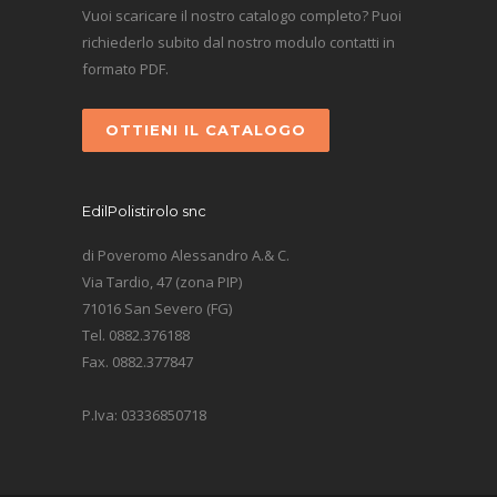
Vuoi scaricare il nostro catalogo completo? Puoi
richiederlo subito dal nostro modulo contatti in
formato PDF.
OTTIENI IL CATALOGO
EdilPolistirolo snc
di Poveromo Alessandro A.& C.
Via Tardio, 47 (zona PIP)
71016 San Severo (FG)
Tel. 0882.376188
Fax. 0882.377847
P.Iva: 03336850718