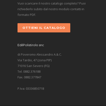
Vuoi scaricare il nostro catalogo completo? Puoi
richiederlo subito dal nostro modulo contatti in
formato PDF.
OTTIENI IL CATALOGO
EdilPolistirolo snc
di Poveromo Alessandro A.& C.
Via Tardio, 47 (zona PIP)
71016 San Severo (FG)
Tel. 0882.376188
Fax. 0882.377847
P.Iva: 03336850718