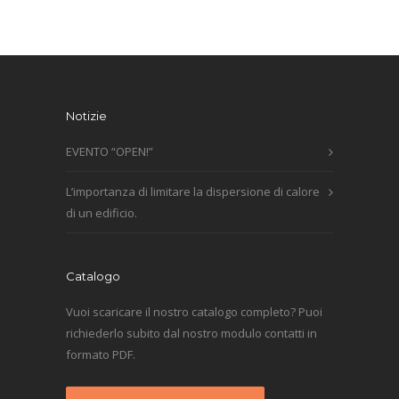
Notizie
EVENTO “OPEN!”
L’importanza di limitare la dispersione di calore
di un edificio.
Catalogo
Vuoi scaricare il nostro catalogo completo? Puoi
richiederlo subito dal nostro modulo contatti in
formato PDF.