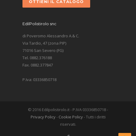
OTTIENI IL CATALOGO
EdilPolistirolo snc
di Poveromo Alessandro A.& C.
Via Tardio, 47 (zona PIP)
71016 San Severo (FG)
Tel. 0882.376188
Fax. 0882.377847
P.Iva: 03336850718
© 2016 Edilpolistirolo.it - P.IVA 03336850718 -
Privacy Policy
-
Cookie Policy
- Tutti i diritti
riservati.